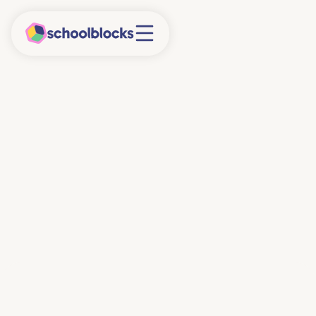
11/5/2026
6 minuten
Waarom is digitale
geletterdheid nodig?
Digitale geletterdheid wordt een verplicht vakgebied
voor scholen, maar waarom is digitale geletterdheid
eigenlijk nodig voor leerlingen? Wij leggen het aan je
uit.