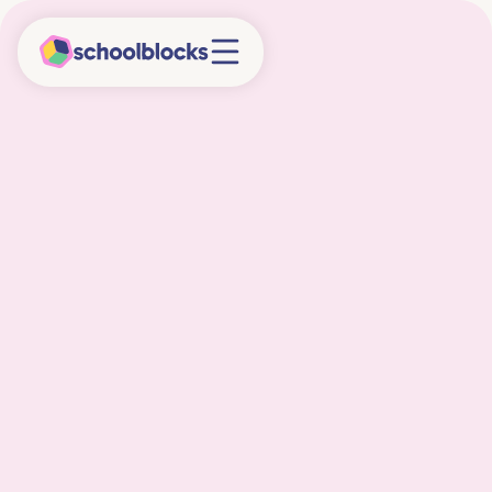
Ervaringen
Bekijk hoe andere scholen onze samenwerking
ervaren.
Alle ervaringen
Primair onderwijs
Voortgezet onderwijs
Praktijkonderwijs