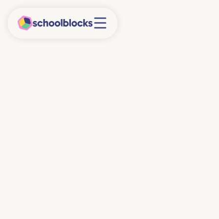
25/3/2026
5 minuten
Wat zijn digitale
informatie-
vaardigheden?
In een wereld waarin informatie altijd en overal
beschikbaar is, via zoekmachines, sociale media en
steeds vaker via AI, is het belangrijk dat leerlingen
leren hier kritisch en bewust mee om te gaan.