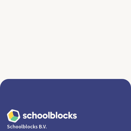
gesprek eindigt met een vertwijfelende “Oja…
dankjewel.” Dat kan beter, dachten we, wij
leggen het je uit.
Lees meer
Schoolblocks B.V.