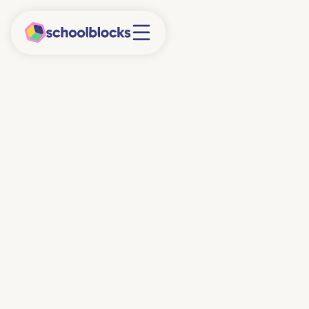
30/4/2025
6 minuten
Staat van het
Onderwijs 2025
Op 16 april 2025 publiceerde de Inspectie van het
Onderwijs het jaarlijkse rapport De Staat van het
Onderwijs 2025. Het rapport geeft inzicht in de
kwaliteit en ontwikkeling van het Nederlandse
onderwijsstelsel. In dit artikel beschrijven we de
belangrijkste bevindingen uit het rapport en zoomen