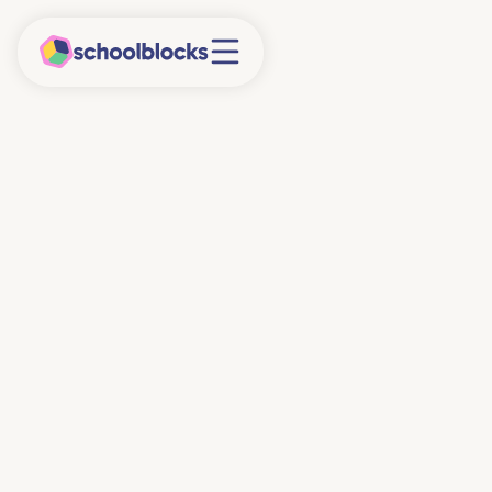
3/3/2026
Week Tegen Pesten
Ieder jaar organiseert Stichting School & Veiligheid
de Week Tegen Pesten. Vorig jaar vond deze plaats
van 22 t/m 26 september 2025. Start jouw schooljaar
positief door het onderwerp (online) pesten
bespreekbaar te maken in de klas. In dit artikel lees je
meer over de Week Tegen Pesten, het belang ervan
en praktische tips hoe jij dit in je (mentor-)klas aan