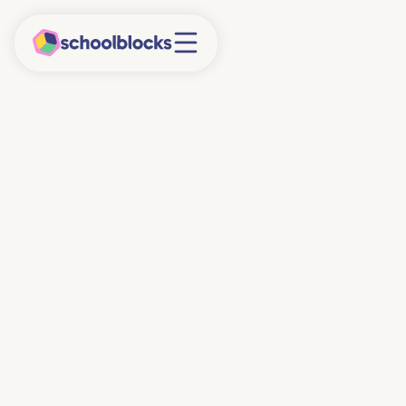
18/2/2026
5 minuten
Week van de
Mediawijsheid
Elk jaar wordt in november de Week van de
Mediawijsheid georganiseerd. Het doel van deze
week is om aandacht te vragen voor kritisch,
leerzaam en vooral positief mediagebruik. Veel
scholen gaan deze week dan ook aan de slag met
lessen over mediawijsheid. Als je benieuwd bent hoe